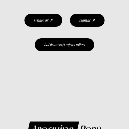
Chatear
↗
Llamar
↗
hablemos@mjor.online